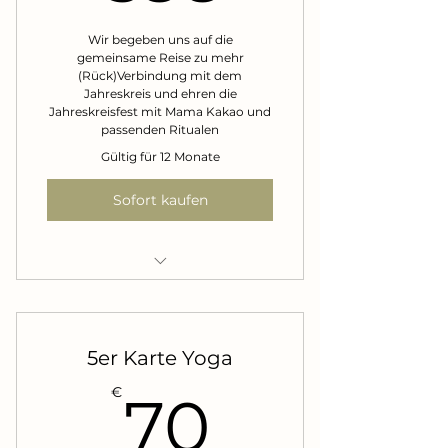
Wir begeben uns auf die
gemeinsame Reise zu mehr
(Rück)Verbindung mit dem
Jahreskreis und ehren die
Jahreskreisfest mit Mama Kakao und
passenden Ritualen
Gültig für 12 Monate
Sofort kaufen
Alle Kakaozeremonien zu den
Jahreskreisfesten (8x)
5er Karte Yoga
70€
€
70