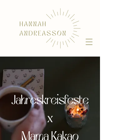
Jahreskreisfeste
x
Mama Kakao