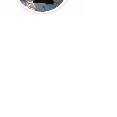
Jahreskreisfest x Kakao
2026
So., 01. Feb.
Mehr Infos
Details